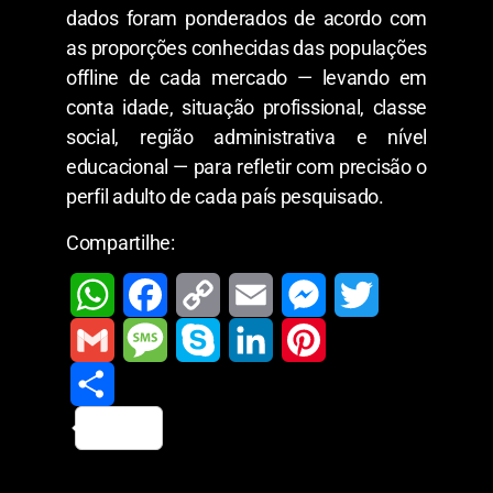
dados foram ponderados de acordo com
as proporções conhecidas das populações
offline de cada mercado — levando em
conta idade, situação profissional, classe
social, região administrativa e nível
educacional — para refletir com precisão o
perfil adulto de cada país pesquisado.
Compartilhe:
W
F
C
E
M
T
h
a
o
m
e
w
G
M
S
L
P
a
c
p
a
s
i
m
S
e
k
i
i
t
e
y
i
s
t
a
h
s
y
n
n