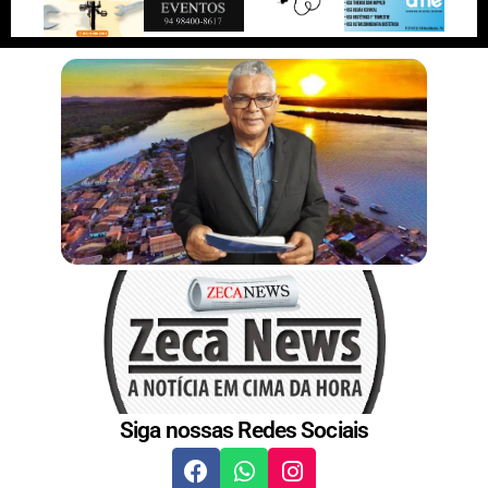
e
I
e
r
n
s
t
Siga nossas Redes Sociais