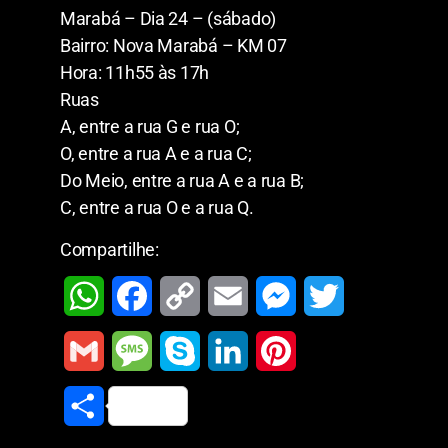
Marabá – Dia 24 – (sábado)
Bairro: Nova Marabá – KM 07
Hora: 11h55 às 17h
Ruas
A, entre a rua G e rua O;
O, entre a rua A e a rua C;
Do Meio, entre a rua A e a rua B;
C, entre a rua O e a rua Q.
Compartilhe:
W
F
C
E
M
T
h
a
o
m
e
w
G
M
S
L
P
a
c
p
a
s
i
m
e
k
i
i
S
t
e
y
i
s
t
a
s
y
n
n
h