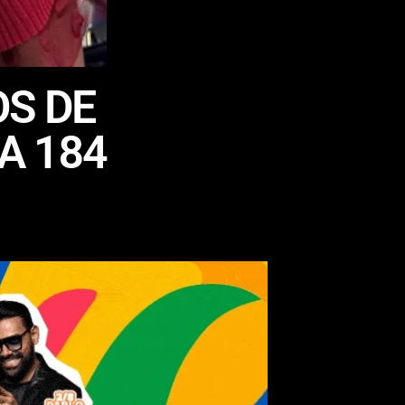
OS DE
A 184