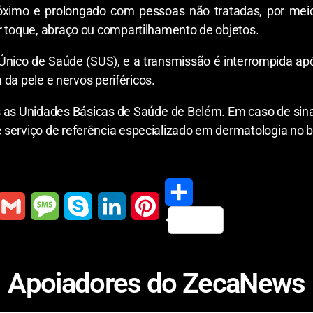
óximo e prolongado com pessoas não tratadas, por meio
r toque, abraço ou compartilhamento de objetos.
 Único de Saúde (SUS), e a transmissão é interrompida a
a da pele e nervos periféricos.
 as Unidades Básicas de Saúde de Belém. Em caso de sina
serviço de referência especializado em dermatologia no b
S
G
M
S
L
P
h
m
e
k
i
i
Apoiadores do ZecaNews
a
a
s
y
n
n
r