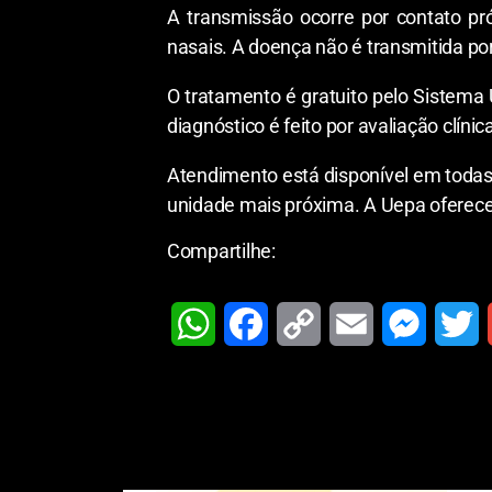
A transmissão ocorre por contato pr
nasais. A doença não é transmitida po
O tratamento é gratuito pelo Sistema
diagnóstico é feito por avaliação clínic
Atendimento está disponível em todas
unidade mais próxima. A Uepa oferece 
Compartilhe:
W
F
C
E
M
T
h
a
o
m
e
w
a
c
p
a
s
i