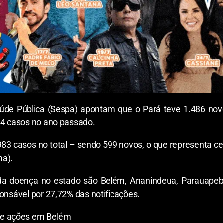
aúde Pública (Sespa) apontam que o Pará teve 1.486 no
84 casos no ano passado.
 983 casos no total – sendo 599 novos, o que representa c
ma).
da doença no estado são Belém, Ananindeua, Parauapeba
ponsável por 27,72% das notificações.
e ações em Belém