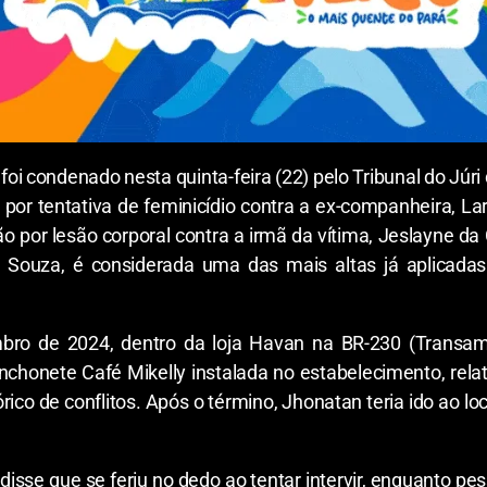
oi condenado nesta quinta-feira (22) pelo Tribunal do Júr
 por tentativa de feminicídio contra a ex-companheira, L
 por lesão corporal contra a irmã da vítima, Jeslayne da 
a Souza, é considerada uma das mais altas já aplicada
ro de 2024, dentro da loja Havan na BR-230 (Transam
anchonete Café Mikelly instalada no estabelecimento, rel
ico de conflitos. Após o término, Jhonatan teria ido ao l
disse que se feriu no dedo ao tentar intervir, enquanto p