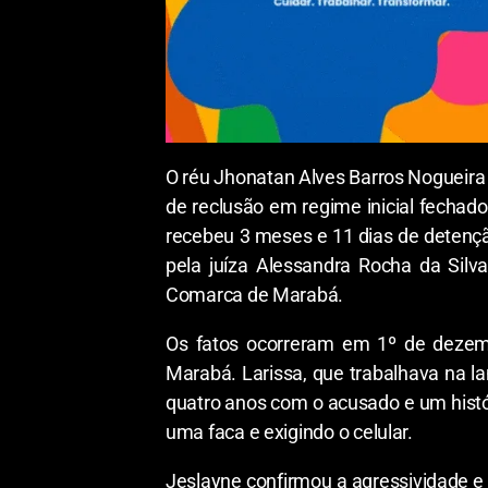
O réu Jhonatan Alves Barros Nogueira f
de reclusão em regime inicial fechado
recebeu 3 meses e 11 dias de detenção
pela juíza Alessandra Rocha da Silv
Comarca de Marabá.
Os fatos ocorreram em 1º de dezemb
Marabá. Larissa, que trabalhava na l
quatro anos com o acusado e um histór
uma faca e exigindo o celular.
Jeslayne confirmou a agressividade e 