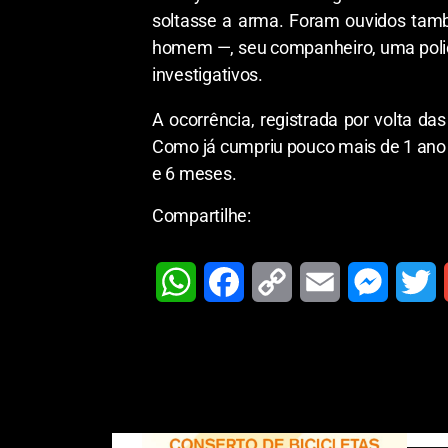
soltasse a arma. Foram ouvidos tamb
homem —, seu companheiro, uma policia
investigativos.
A ocorrência, registrada por volta d
Como já cumpriu pouco mais de 1 ano e
e 6 meses.
Compartilhe:
W
F
C
E
M
T
h
a
o
m
e
w
a
c
p
a
s
i
t
e
y
i
s
t
i