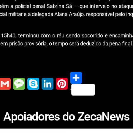
ém a policial penal Sabrina Sá — que interveio no ataqu
l militar e a delegada Alana Araújo, responsável pelo in
as 15h40, terminou com o réu sendo socorrido e encamin
m prisão provisória, o tempo será deduzido da pena final,
S
G
M
S
L
P
h
m
e
k
i
i
Apoiadores do ZecaNews
a
a
s
y
n
n
r
s
p
k
t