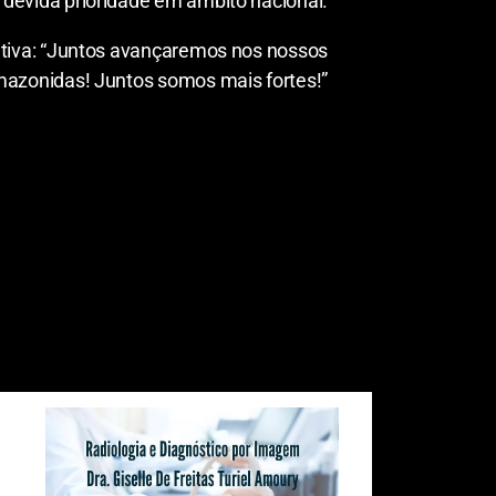
 devida prioridade em âmbito nacional.
iativa: “Juntos avançaremos nos nossos
mazonidas! Juntos somos mais fortes!”