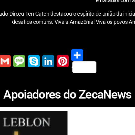
e tratadas com a
ado Dirceu Ten Caten destacou o espírito de união da inic
desafios comuns. Viva a Amazônia! Viva os povos A
S
G
M
S
L
P
h
m
e
k
i
i
Apoiadores do ZecaNews
a
a
s
y
n
n
r
s
p
k
t
e
a
e
e
e
g
d
r