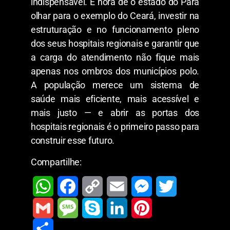
indispensável. É hora de o estado do Pará
olhar para o exemplo do Ceará, investir na
estruturação e no funcionamento pleno
dos seus hospitais regionais e garantir que
a carga do atendimento não fique mais
apenas nos ombros dos municípios polo.
A população merece um sistema de
saúde mais eficiente, mais acessível e
mais justo — e abrir as portas dos
hospitais regionais é o primeiro passo para
construir esse futuro.
Compartilhe:
W
F
C
E
M
T
h
a
o
m
e
w
G
M
S
L
P