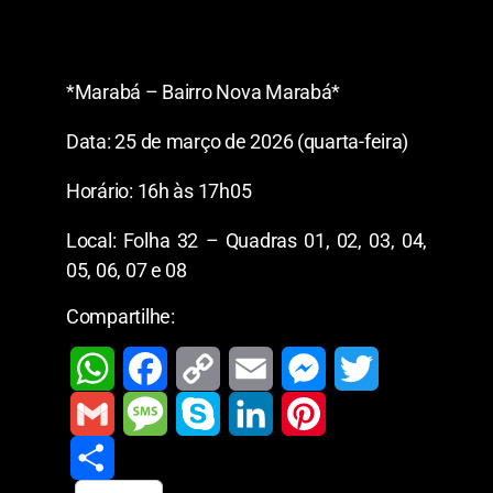
*Marabá – Bairro Nova Marabá*
Data: 25 de março de 2026 (quarta-feira)
Horário: 16h às 17h05
Local: Folha 32 – Quadras 01, 02, 03, 04,
05, 06, 07 e 08
Compartilhe:
W
F
C
E
M
T
h
a
o
m
e
w
G
M
S
L
P