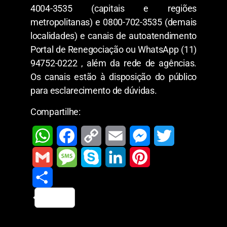
4004-3535 (capitais e regiões
metropolitanas) e 0800-702-3535 (demais
localidades) e canais de autoatendimento
Portal de Renegociação ou WhatsApp (11)
94752-0222 , além da rede de agências.
Os canais estão à disposição do público
para esclarecimento de dúvidas.
Compartilhe:
W
F
C
E
M
T
h
a
o
m
e
w
G
M
S
L
P
a
c
p
a
s
i
m
S
e
k
i
i
t
e
y
i
s
t
a
h
s
y
n
n