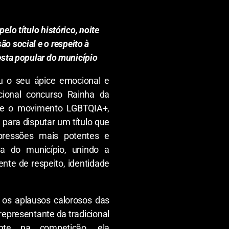
lo título histórico, noite
são social e o respeito à
sta popular do município
u o seu ápice emocional e
icional concurso Rainha da
o e o movimento LGBTQIA+,
para disputar um título que
ressões mais potentes e
a do município, unindo a
nte de respeito, identidade
b os aplausos calorosos das
representante da tradicional
nte na competição, ela