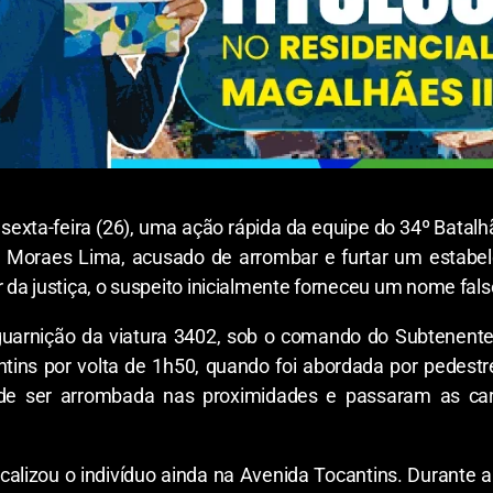
a-feira (26), uma ação rápida da equipe do 34º Batalhão 
e Moraes Lima, acusado de arrombar e furtar um estabe
a justiça, o suspeito inicialmente forneceu um nome falso
 guarnição da viatura 3402, sob o comando do Subtenente 
ntins por volta de 1h50, quando foi abordada por pedes
de ser arrombada nas proximidades e passaram as cara
 localizou o indivíduo ainda na Avenida Tocantins. Durante