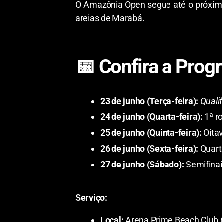
​O Amazônia Open segue até o próximo
areias de Marabá.
​📅 Confira a Pro
23 de junho (Terça-feira):
Quali
24 de junho (Quarta-feira):
1ª ro
25 de junho (Quinta-feira):
Oitav
26 de junho (Sexta-feira):
Quarta
27 de junho (Sábado):
Semifinais
Serviço:
Local:
Arena Prime Beach Club (