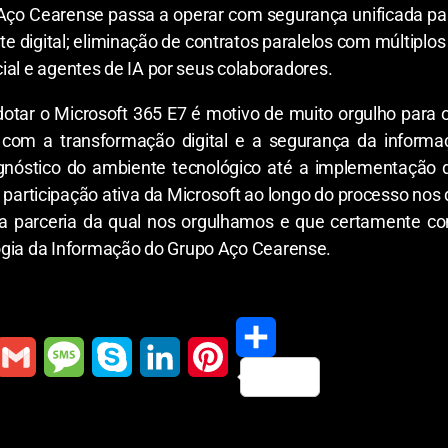
ço Cearense passa a operar com segurança unificada para 
te digital; eliminação de contratos paralelos com múltipl
icial e agentes de IA por seus colaboradores.
adotar o Microsoft 365 E7 é motivo de muito orgulho para
com a transformação digital e a segurança da informa
agnóstico do ambiente tecnológico até a implementação
 participação ativa da Microsoft ao longo do processo nos
 parceria da qual nos orgulhamos e que certamente con
ogia da Informação do Grupo Aço Cearense.
S
G
M
S
L
P
h
m
e
k
i
i