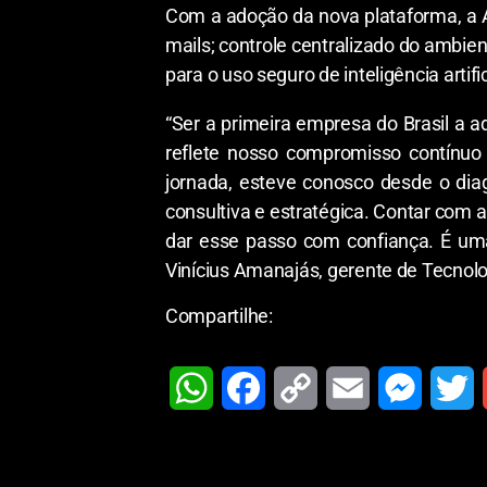
Com a adoção da nova plataforma, a A
mails; controle centralizado do ambien
para o uso seguro de inteligência artif
“Ser a primeira empresa do Brasil a 
reflete nosso compromisso contínuo 
jornada, esteve conosco desde o di
consultiva e estratégica. Contar com a
dar esse passo com confiança. É uma
Vinícius Amanajás, gerente de Tecnol
Compartilhe:
W
F
C
E
M
T
h
a
o
m
e
w