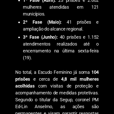
1ª Fase (Abril):
23 prisões e 2.602
mulheres atendidas em 121
municípios.
2ª Fase (Maio):
41 prisões e
ampliação do alcance regional.
3ª Fase (Junho):
40 prisões e 1.152
atendimentos realizados até o
encerramento na última sexta-feira
(19).
​No total, a Escudo Feminino já soma
104
prisões
e cerca de
4,8 mil mulheres
acolhidas
com visitas de proteção e
acompanhamento de medidas protetivas.
Segundo o titular da Segup, coronel PM
Ed-Lin Anselmo, as ações são
permanentes e visam garantir respostas