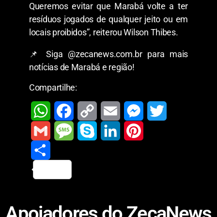
Queremos evitar que Marabá volte a ter
resíduos jogados de qualquer jeito ou em
locais proibidos”, reiterou Wilson Thibes.
📌 Siga @zecanews.com.br para mais
notícias de Marabá e região!
Compartilhe:
W
F
C
E
M
T
h
a
o
m
e
w
G
M
S
L
P
a
c
p
a
s
i
m
S
e
k
i
i
t
e
y
i
s
t
a
h
s
y
n
n
Apoiadores do ZecaNews
s
b
L
l
e
t
i
a
s
p
k
t