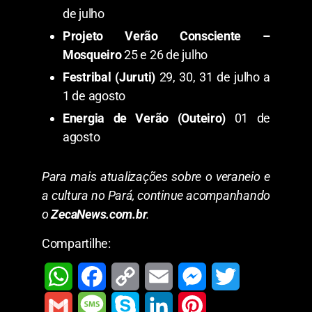
de julho
Projeto Verão Consciente –
Mosqueiro
25 e 26 de julho
Festribal (Juruti)
29, 30, 31 de julho a
1 de agosto
Energia de Verão (Outeiro)
01 de
agosto
Para mais atualizações sobre o veraneio e
a cultura no Pará, continue acompanhando
o
ZecaNews.com.br
.
Compartilhe:
W
F
C
E
M
T