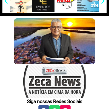
p
k
k
e
e
I
e
r
n
s
t
Siga nossas Redes Sociais