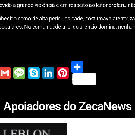
do a grande violência e em respeito ao leitor preferiu não
hecido como de alta periculosidade, costumava aterroriza
populares. Na comunidade a lei do silêncio domina, nenh
S
G
M
S
L
P
h
m
e
k
i
i
Apoiadores do ZecaNews
a
a
s
y
n
n
r
s
p
k
t
e
a
e
e
e