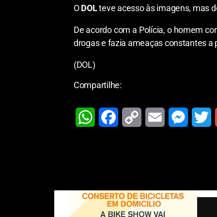
O
DOL
teve acesso às imagens, mas devi
De acordo com a Polícia, o homem con
drogas e fazia ameaças constantes a 
(DOL)
Compartilhe:
W
F
C
E
M
T
h
a
o
m
e
w
a
c
p
a
s
i
t
e
y
i
s
t
i
s
b
L
l
e
t
l