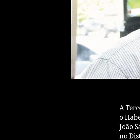
A Terc
o Habe
João S
no Dis