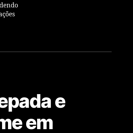
ndendo
ações
epada e
ime em