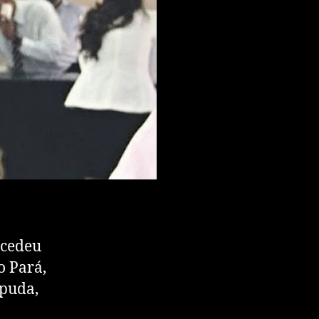
ncedeu
o Pará,
apuda,