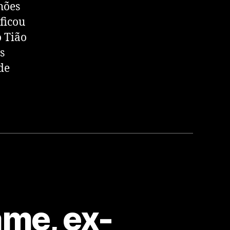
hões
 ficou
o Tião
s
de
ame, ex-