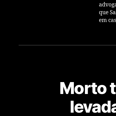
advog
que Sa
em cas
Morto 
levad