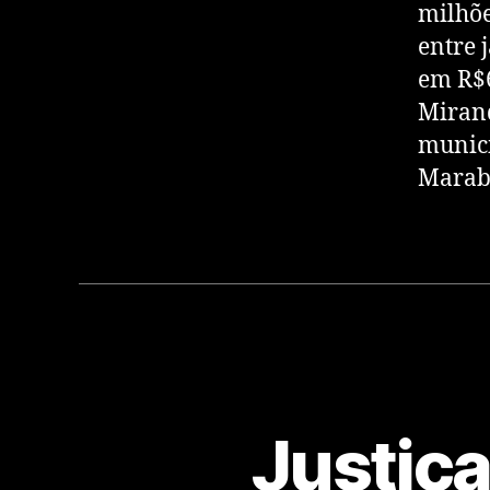
milhõe
entre 
em R$6
Mirand
munici
Marabá
Justiça