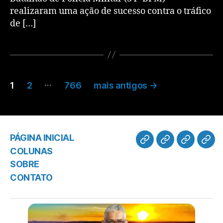
realizaram uma ação de sucesso contra o tráfico
de […]
…
1
2
766
mais antigos
→
PÁGINA INICIAL
COLUNAS
SOBRE
CONTATO