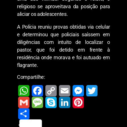
religioso se aproveitava da posição para
aliciar os adolescentes.
A Polícia reuniu provas obtidas via celular
e determinou que policiais saíssem em
diligências com intuito de localizar o
pastor, que foi detido em frente à
residência onde morava e foi autuado em
flagrante.
Compartilhe:
W
F
C
E
M
T
h
a
o
m
e
w
G
M
S
L
P
a
c
p
a
s
i
m
S
e
k
i
i