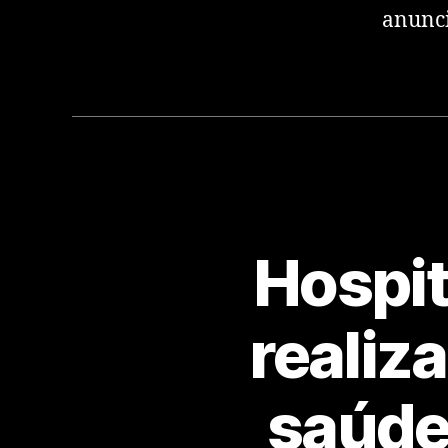
anunc
Hospit
realiz
saúde