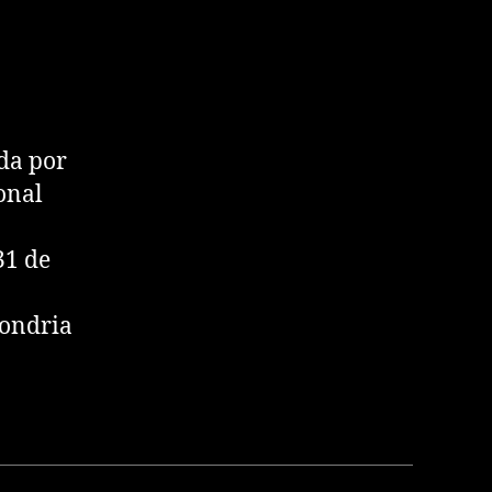
da por
ional
31 de
condria