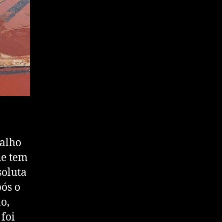
balho
ue tem
soluta
pós o
o,
foi