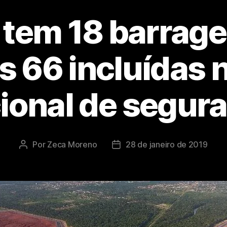
 tem 18 barrag
s 66 incluídas n
ional de segur
Por
Zeca Moreno
28 de janeiro de 2019