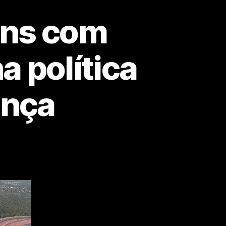
ens com
a política
ança