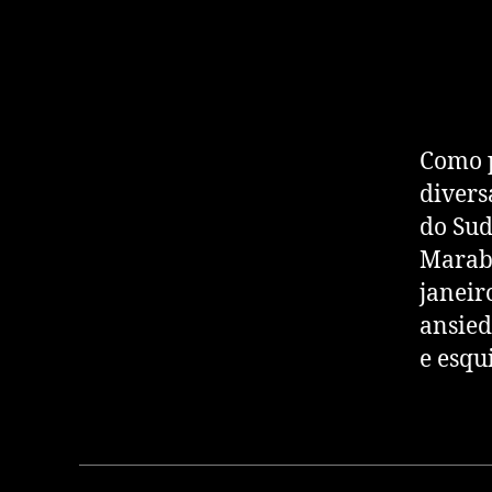
Como p
divers
do Sud
Marabá
janeir
ansied
e esqu