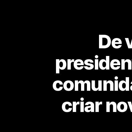
De 
president
comunida
criar n