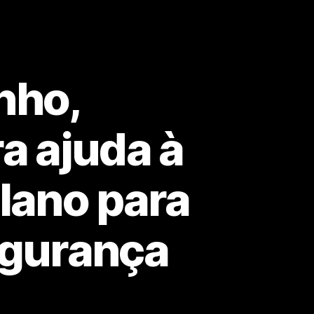
nho,
ra ajuda à
lano para
egurança