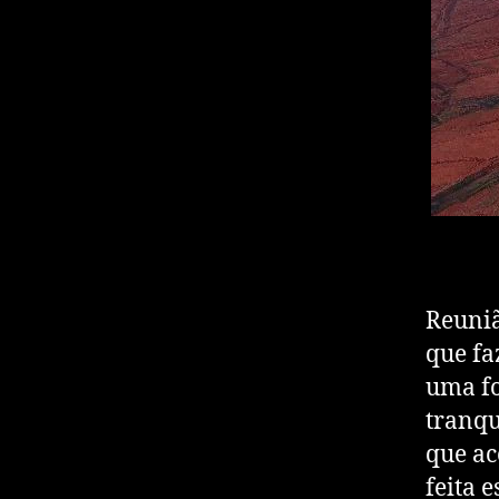
Reuniã
que fa
uma fo
tranqu
que ac
feita 