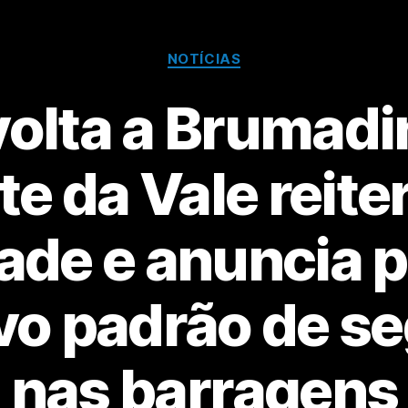
NOTÍCIAS
volta a Brumadi
e da Vale reite
de e anuncia p
ovo padrão de s
nas barragens