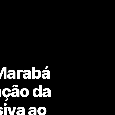
 Marabá
nção da
iva ao