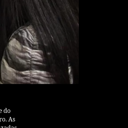
e do
ro. As