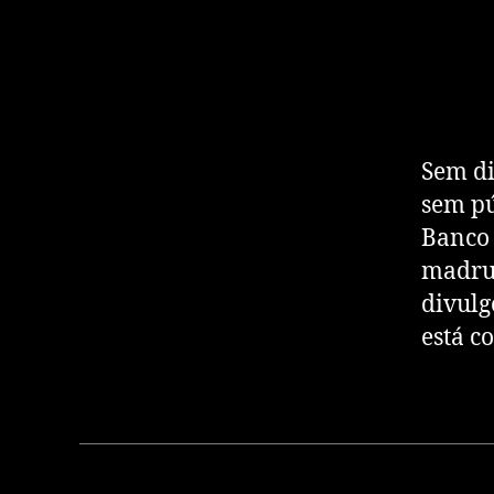
Sem di
sem pú
Banco 
madrug
divulg
está c