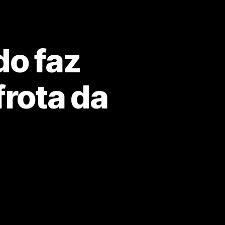
do faz
frota da