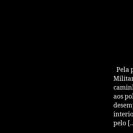
Pela p
Milita
caminh
aos po
desemp
interi
pelo [