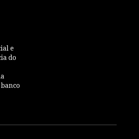
ial e
cia do
ia
o banco