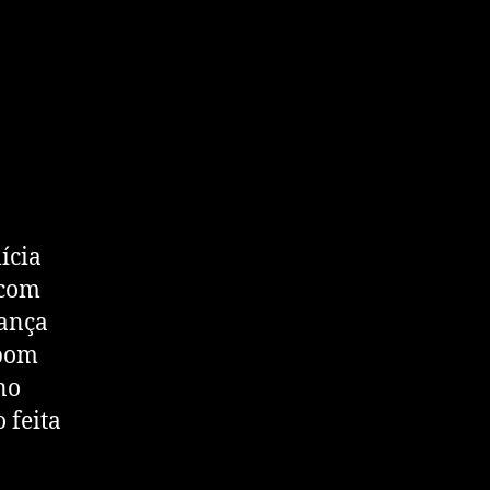
ícia
 com
rança
 bom
no
 feita