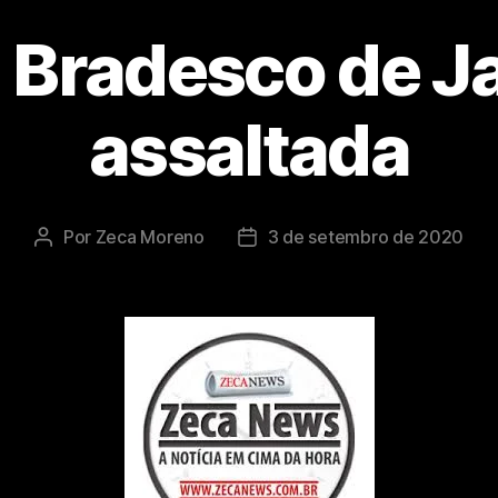
 Bradesco de J
assaltada
Por
Zeca Moreno
3 de setembro de 2020