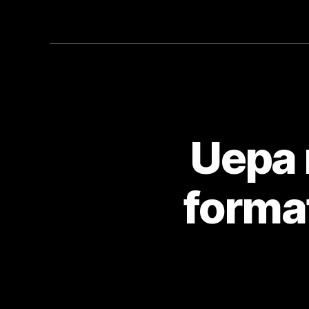
Uepa 
format