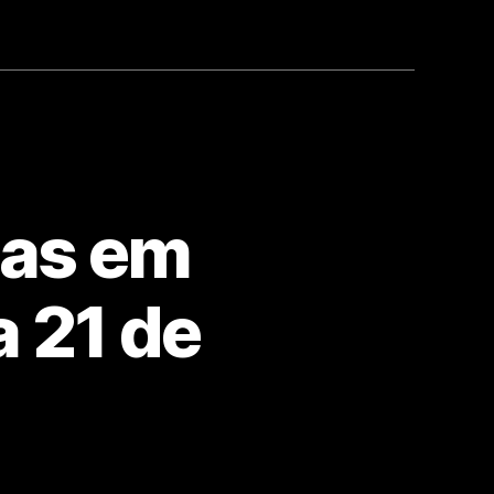
las em
a 21 de