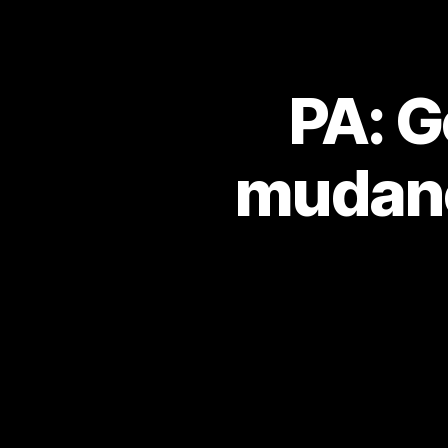
PA: G
mudança