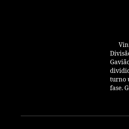
Vinte 
Divisã
Gavião
dividi
turno 
fase. 