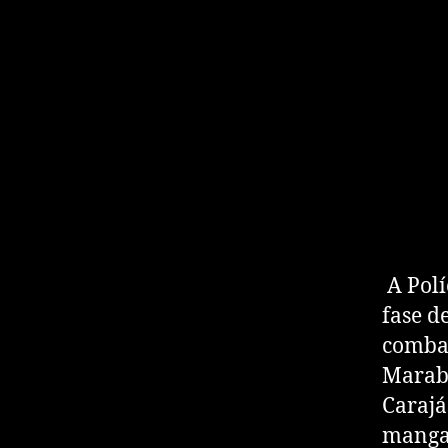
A Polí
fase d
combat
Marabá
Carajá
manga