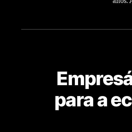
anos. 
Empresár
para a e