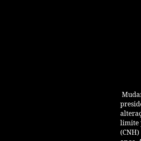
Mudanç
presid
altera
limite
(CNH) 