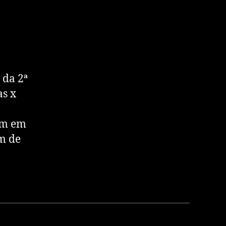
 da 2ª
as x
tam em
m de