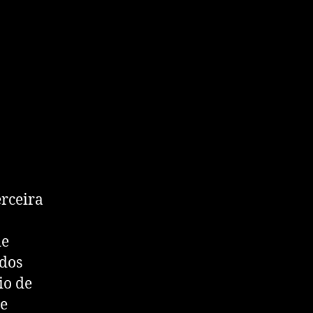
erceira
de
dos
io de
e