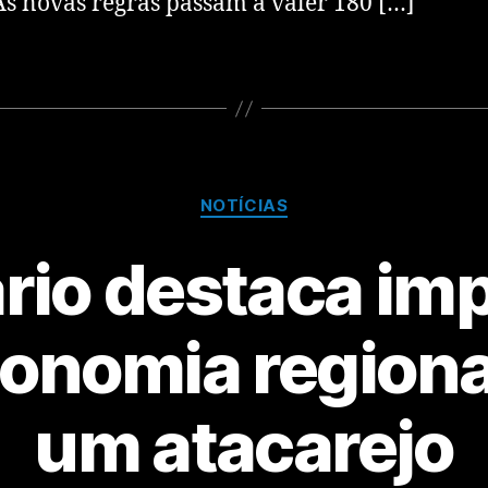
As novas regras passam a valer 180 […]
NOTÍCIAS
io destaca im
conomia regiona
um atacarejo