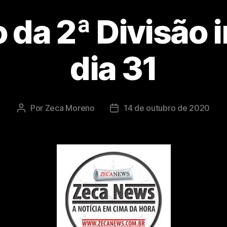
 da 2ª Divisão i
dia 31
Por
Zeca Moreno
14 de outubro de 2020