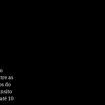
lo
tre as
os do
ânsito
até 10