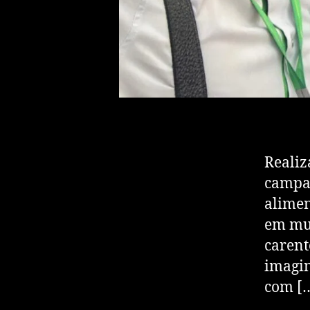
Realiz
campan
alimen
em mui
carent
imagin
com [