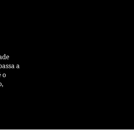
dade
passa a
é o
o,