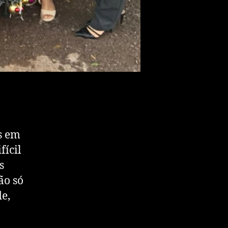
s em
fícil
s
ão só
e,