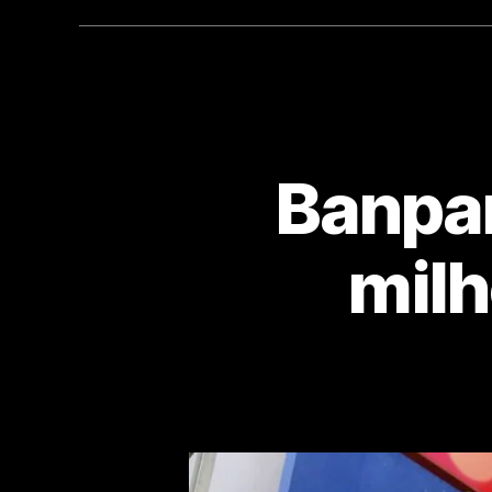
Banpar
milh