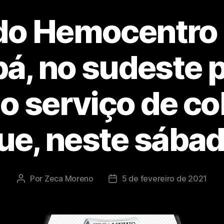
 do Hemocentro 
á, no sudeste 
 o serviço de co
e, neste sábad
Por
Zeca Moreno
5 de fevereiro de 2021