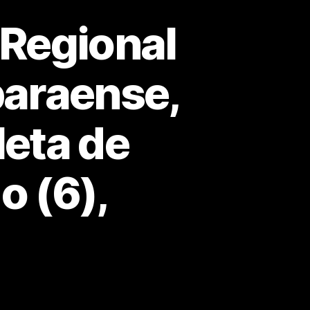
Regional
paraense,
leta de
o (6),