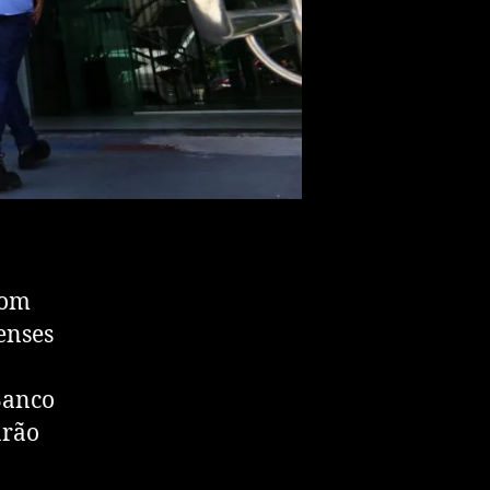
com
enses
Banco
arão