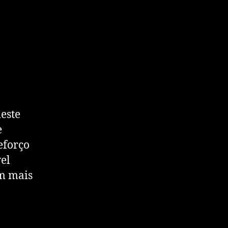
este
e
reforço
el
om mais