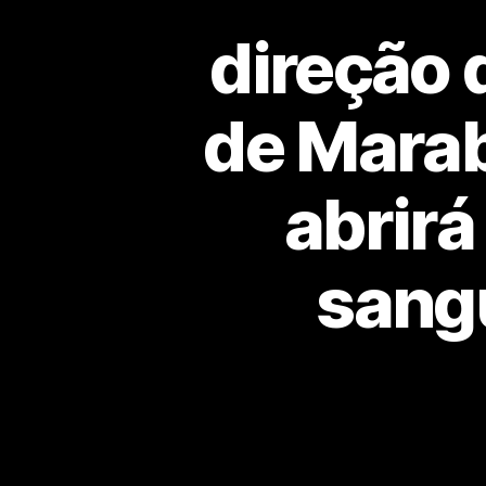
direção
de Marab
abrirá
sangu