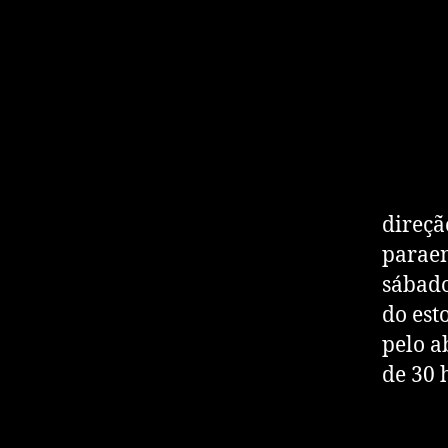
direçã
paraen
sábado
do est
pelo a
de 30 