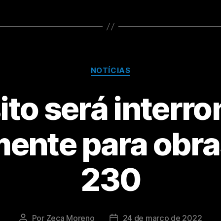
NOTÍCIAS
ito será interr
mente para obra
230
Por
Zeca Moreno
24 de março de 2022