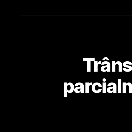
Trâns
parcial