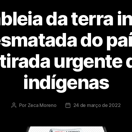
leia da terra i
smatada do pa
etirada urgente 
indígenas
Por
Zeca Moreno
24 de março de 2022