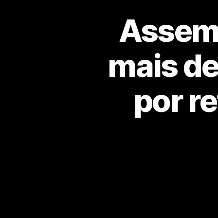
Assemb
mais de
por r