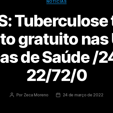
NOTÍCIAS
: Tuberculose
to gratuito nas
as de Saúde /2
22/72/0
Por
Zeca Moreno
24 de março de 2022