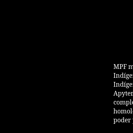
MPF ma
Indíge
Indíge
Apyter
comple
homolo
poder 