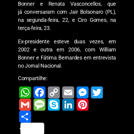
Bonner e Renata Vasconcellos, que
já conversaram com Jair Bolsonaro (PL),
na segunda-feira, 22, e Ciro Gomes, na
terça-feira, 23.
Ex-presidente esteve duas vezes, em
2002 e outra em 2006, com William
Bonner e Fátima Bernardes em entrevista
no Jornal Nacional.
Compartilhe:
W
F
C
E
M
T
h
a
o
m
e
w
G
M
S
L
P
a
c
p
a
s
i
m
S
e
k
i
i