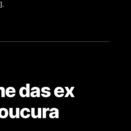
].
e das ex
 loucura