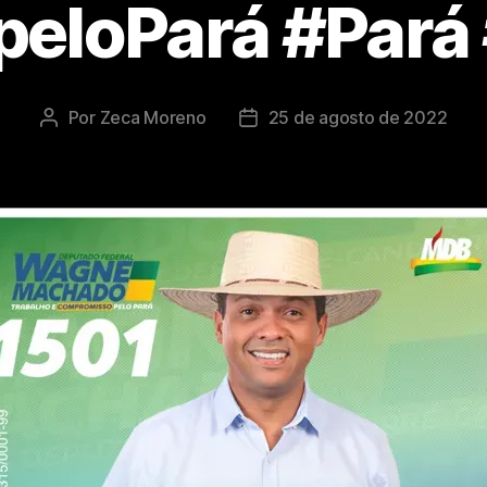
loPará #Pará
Por
Zeca Moreno
25 de agosto de 2022