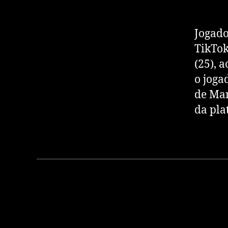
Jogado
TikTok
(25), 
o joga
de Mar
da pla