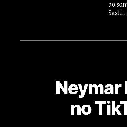
ao som
Sashim
Neymar 
no TikT