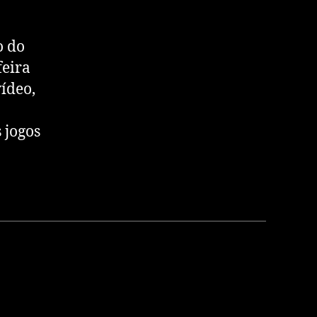
o do
feira
ídeo,
 jogos