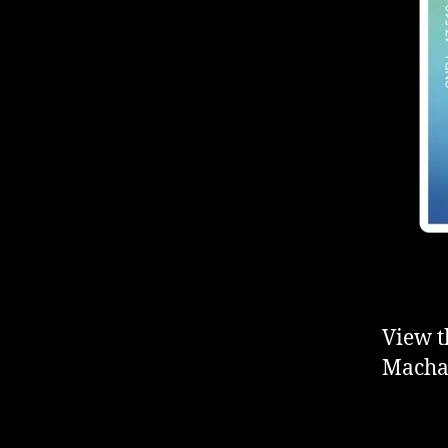
View t
Macha