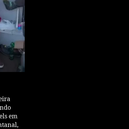
eira
endo
els em
ntanal,