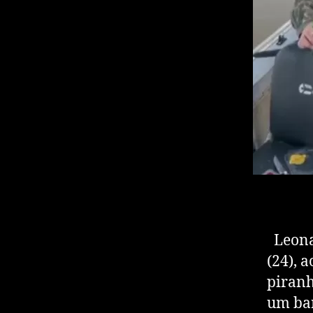
Leonar
(24), 
piranh
um bar