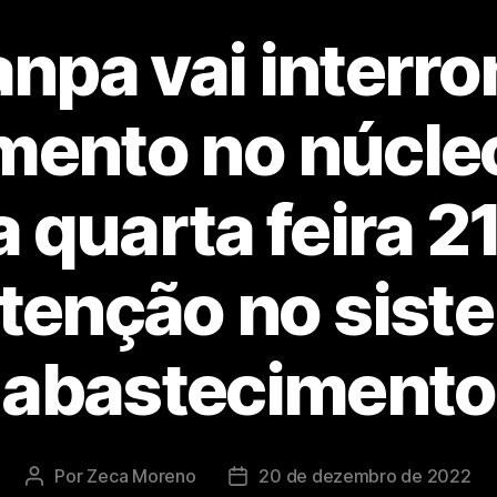
npa vai interr
mento no núcle
 quarta feira 2
enção no sist
abastecimento
Por
Zeca Moreno
20 de dezembro de 2022