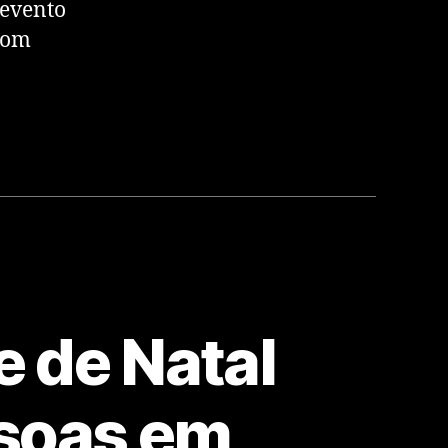
 evento
com
 de Natal
ssoas em