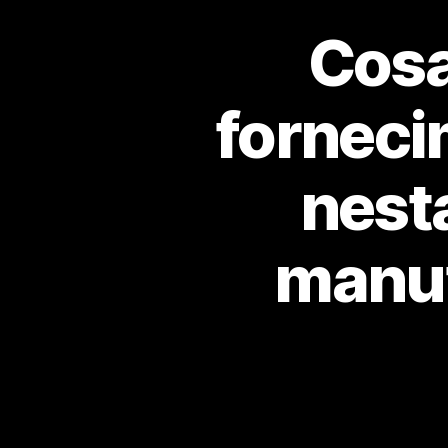
Cosa
forneci
nesta
manut