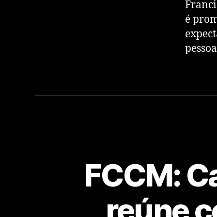
Franci
é prom
expect
pessoa
FCCM: Ca
reúne c