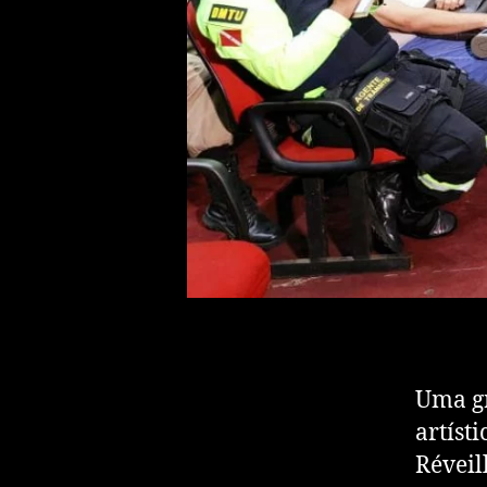
Uma gr
artíst
Réveil