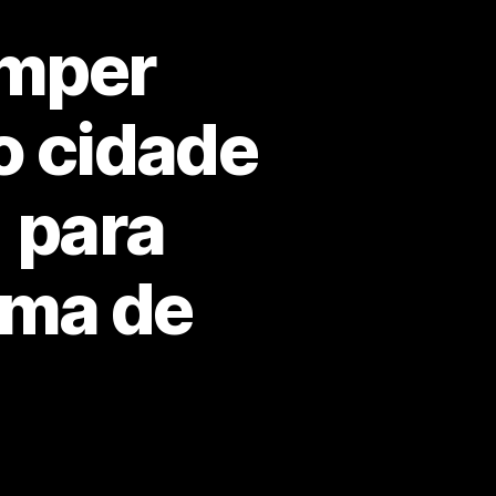
omper
o cidade
1 para
ema de