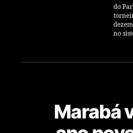
do Par
tornei
dezem
no sis
Marabá v
ano novo