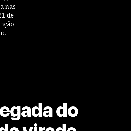
a nas
21 de
enção
to.
hegada do
da virada