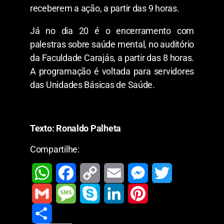
receberem a ação, a partir das 9 horas.
Já no dia 20 é o encerramento com
palestras sobre saúde mental, no auditório
da Faculdade Carajás, a partir das 8 horas.
A programação é voltada para servidores
das Unidades Básicas de Saúde.
Texto: Ronaldo Palheta
Compartilhe:
W
F
C
E
M
T
h
a
o
m
e
w
G
M
S
L
P