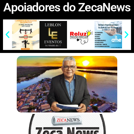
Apoiadores do ZecaNews
s
b
L
l
e
t
i
a
s
p
k
t
A
o
i
n
e
l
r
a
e
e
e
p
o
n
g
r
e
g
d
r
p
k
k
e
e
I
e
r
n
s
t