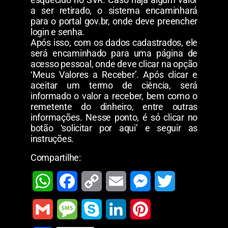
a ser retirado, o sistema encaminhará
para o portal gov.br, onde deve preencher
login e senha.
Após isso, com os dados cadastrados, ele
será encaminhado para uma página de
acesso pessoal, onde deve clicar na opção
‘Meus Valores a Receber’. Após clicar e
aceitar um termo de ciência, será
informado o valor a receber, bem como o
remetente do dinheiro, entre outras
informações. Nesse ponto, é só clicar no
botão ‘solicitar por aqui’ e seguir as
instruções.
Compartilhe:
W
F
C
E
M
T
h
a
o
m
e
w
G
M
S
L
P
a
c
p
a
s
i