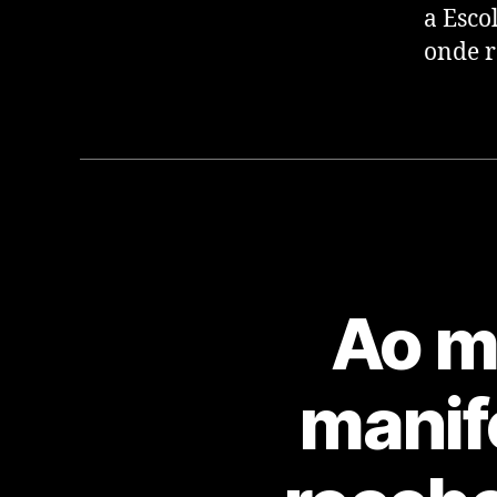
a Esco
onde r
Ao m
manif