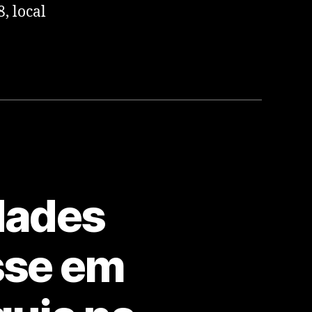
, local
dades
sse em