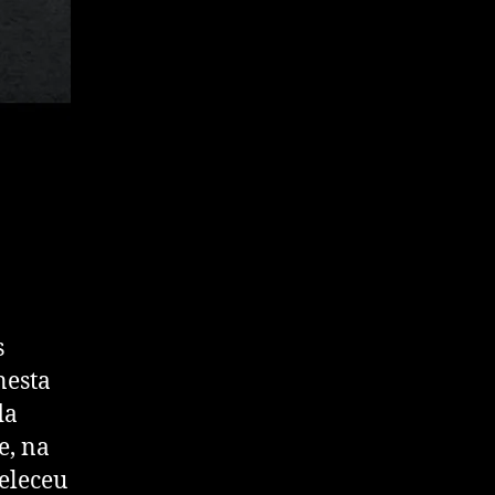
s
nesta
da
e, na
eleceu