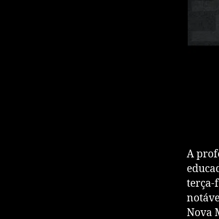
A prof
educad
terça-
notáve
Nova M