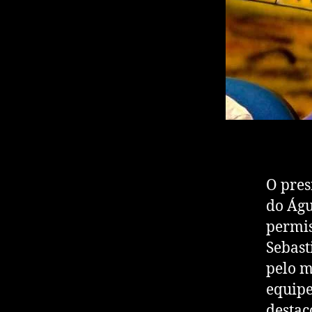
O pres
do Águ
permis
Sebast
pelo m
equipe
destac