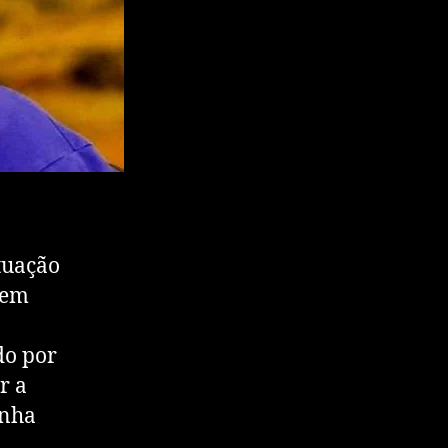
tuação
tem
do por
r a
inha