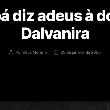
á diz adeus à d
Dalvanira
Por
Zeca Moreno
28 de janeiro de 2025