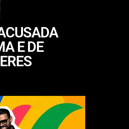
 ACUSADA
A E DE
HERES