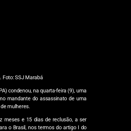
rima, passando a cobrar delas valores
ituição com o propósito de conseguir
ridades locais.
Ainda de acordo com o
5. Foto: SSJ Marabá
PA) condenou, na quarta-feira (9), uma
 como mandante do assassinato de uma
l de mulheres.
ez meses e 15 dias de reclusão, a ser
a o Brasil, nos termos do artigo I do