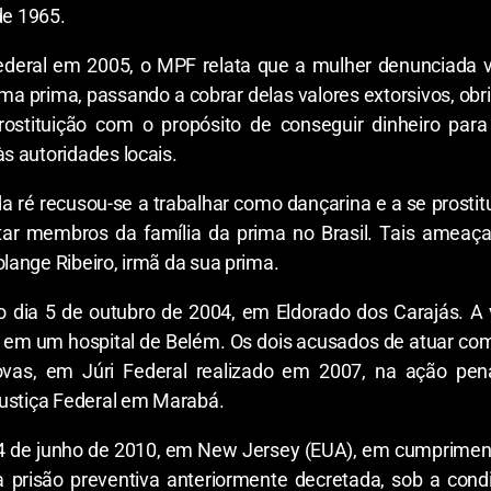
de 1965.
ederal em 2005, o MPF relata que a mulher denunciada via
a prima, passando a cobrar delas valores extorsivos, obr
ostituição com o propósito de conseguir dinheiro para
s autoridades locais.
 ré recusou-se a trabalhar como dançarina e a se prostitui
r membros da família da prima no Brasil. Tais ameaças
ange Ribeiro, irmã da sua prima.
 dia 5 de outubro de 2004, em Eldorado dos Carajás. A 
s, em um hospital de Belém. Os dois acusados de atuar co
rovas, em Júri Federal realizado em 2007, na ação pe
Justiça Federal em Marabá.
m 4 de junho de 2010, em New Jersey (EUA), em cumprime
a prisão preventiva anteriormente decretada, sob a cond