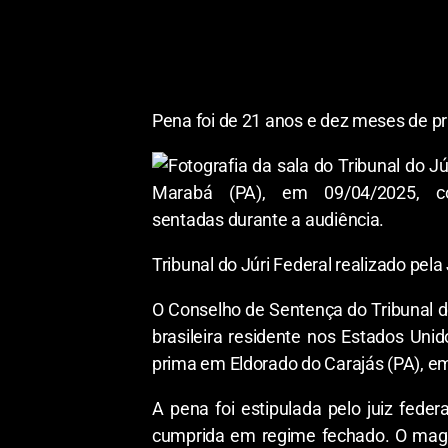
denunciada viabilizou a entrada ileg
extorsivos, obrigando-as a trabalha
dinheiro para pagamento da dívida co
MPF, a prima da ré recusou-se a trab
Pena foi de 21 anos e dez meses de pr
Tribunal do Júri Federal realizado pe
O Conselho de Sentença do Tribunal do
brasileira residente nos Estados Un
prima em Eldorado do Carajás (PA), em
A pena foi estipulada pelo juiz fede
cumprida em regime fechado. O magist