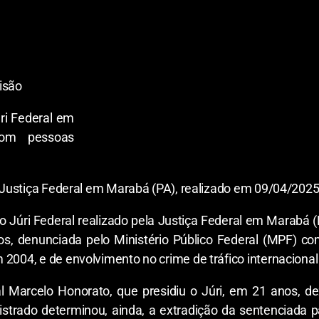
al, nos Estados Unidos, de duas irmãs, uma amiga e uma p
r como dançarinas em casas noturnas e a exercer a prost
ntraída, sob constantes ameaças de denunciá-las às auto
alhar como dançarina
isão
la Justiça Federal em Marabá (PA), realizado em 09/04/202
 Júri Federal realizado pela Justiça Federal em Marabá (
idos, denunciada pelo Ministério Público Federal (MPF)
 2004, e de envolvimento no crime de tráfico internaciona
ral Marcelo Honorato, que presidiu o Júri, em 21 anos, d
rado determinou, ainda, a extradição da sentenciada par