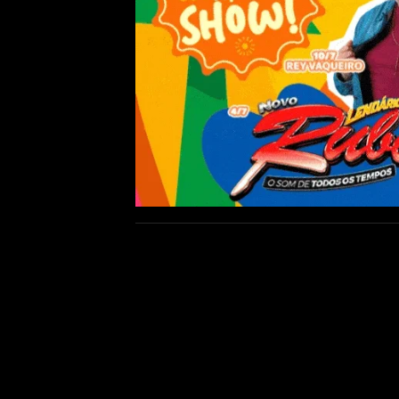
Júri no Pará conden
e de tráfico internac
Pena foi de 21 anos e dez meses d
on
condenou, na quarta-feira (9), uma b
mandante do assassinato de uma prima
mulheres.
A pena foi estipulada pelo j
ser cumprida em regime fechado. O mag
Decreto nº 55.750, de 11 de feverei