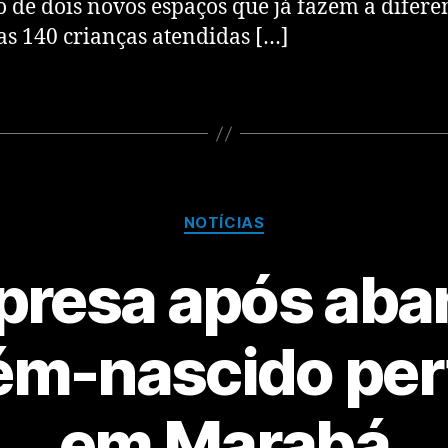
o de dois novos espaços que já fazem a difere
as 140 crianças atendidas […]
NOTÍCIAS
presa após ab
ém-nascido pert
em Marabá