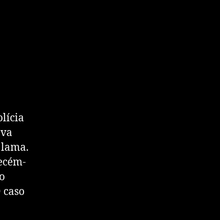
lícia
ava
 lama.
recém-
o
 caso