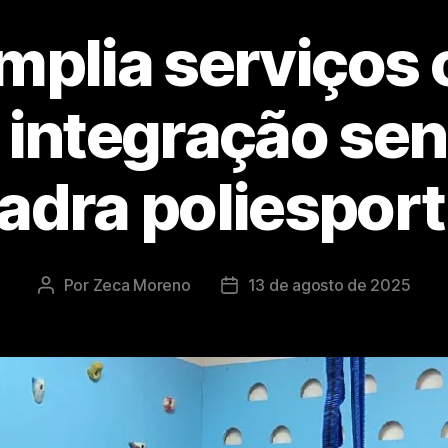
mplia serviços
 integração sen
adra poliesport
Por
Zeca Moreno
13 de agosto de 2025