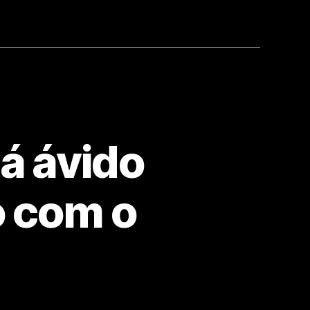
á ávido
o com o