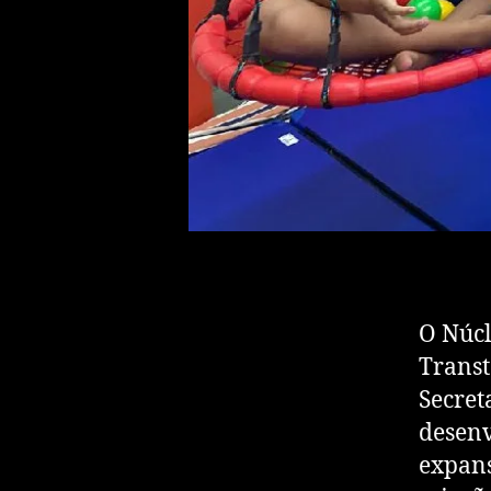
O Núcl
Transt
Secret
desenv
expans