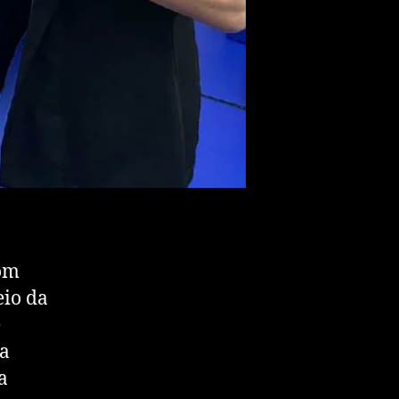
com
eio da
e
ma
a