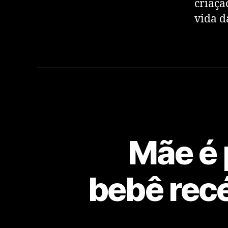
criaçã
vida d
Mãe é 
bebê rec