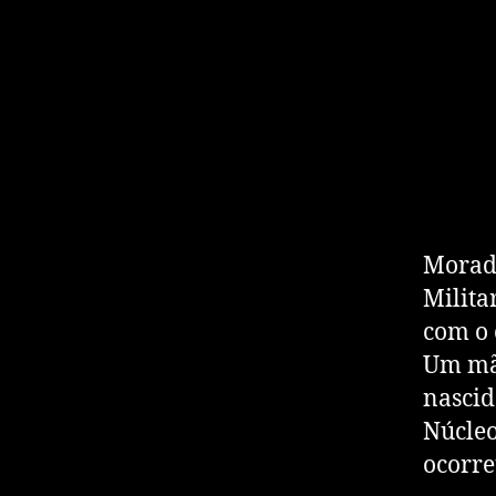
Morado
Milita
com o 
Um mãe
nascid
Núcleo
ocorre