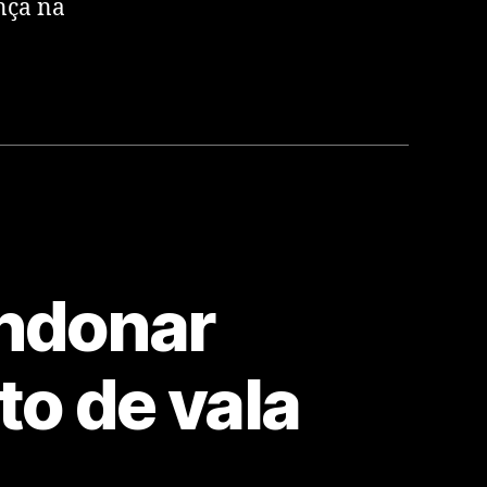
nça na
andonar
o de vala