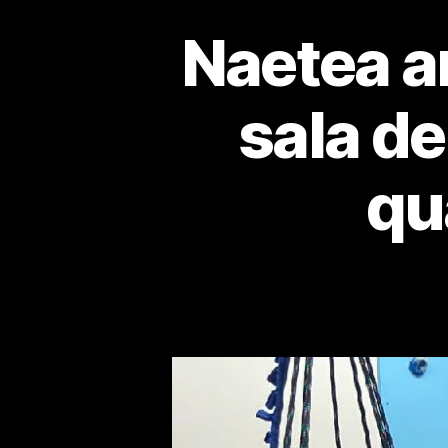
Naetea a
sala de
qu