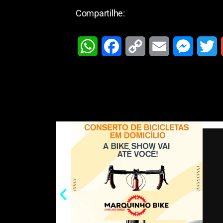
Compartilhe:
W
F
C
E
M
T
h
a
o
m
e
w
a
c
p
a
s
i
t
e
y
i
s
t
i
s
b
L
l
e
t
l
A
o
i
n
e
p
o
n
g
r
p
k
k
e