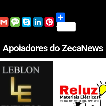
S
G
M
S
L
P
h
m
e
k
i
i
Apoiadores do ZecaNews
a
a
s
y
n
n
r
s
p
k
t
e
a
e
e
e
g
d
r
e
I
e
n
s