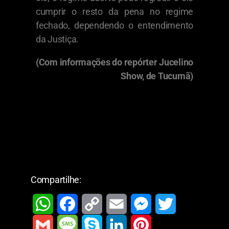
cumprir o resto da pena no regime
fechado, dependendo o entendimento
da Justiça.
(Com informações do repórter Jucelino
Show, de Tucumã)
Compartilhe:
W
F
C
E
M
T