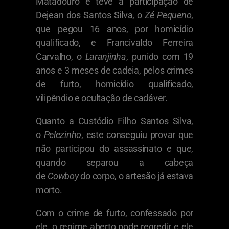
Matadouro e teve a participação de
Dejean dos Santos Silva, o
Zé Pequeno
,
que pegou 16 anos, por homicídio
qualificado, e Francivaldo Ferreira
Carvalho, o
Laranjinha
, punido com 19
anos e 3 meses de cadeia, pelos crimes
de furto, homicídio qualificado,
vilipêndio e ocultação de cadáver.
Quanto a Custódio Filho Santos Silva,
o
Pelezinho
, este conseguiu provar que
não participou do assassinato e que,
quando separou a cabeça
de
Cowboy
do corpo, o artesão já estava
morto.
Com o crime de furto, confessado por
ele, o regime aberto pode regredir e ele