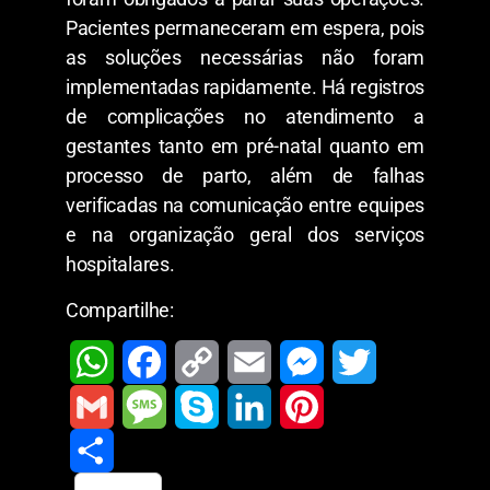
Pacientes permaneceram em espera, pois
as soluções necessárias não foram
implementadas rapidamente. Há registros
de complicações no atendimento a
gestantes tanto em pré-natal quanto em
processo de parto, além de falhas
verificadas na comunicação entre equipes
e na organização geral dos serviços
hospitalares.
Compartilhe:
W
F
C
E
M
T
h
a
o
m
e
w
G
M
S
L
P