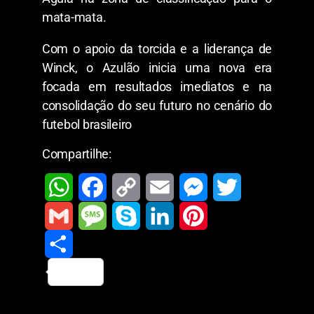
mata-mata.
​Com o apoio da torcida e a liderança de
Winck, o Azulão inicia uma nova era
focada em resultados imediatos e na
consolidação do seu futuro no cenário do
futebol brasileiro
Compartilhe:
W
F
C
E
M
T
h
a
o
m
e
w
G
M
S
L
P
a
c
p
a
s
i
m
S
e
k
i
i
t
e
y
i
s
t
a
h
s
y
n
n