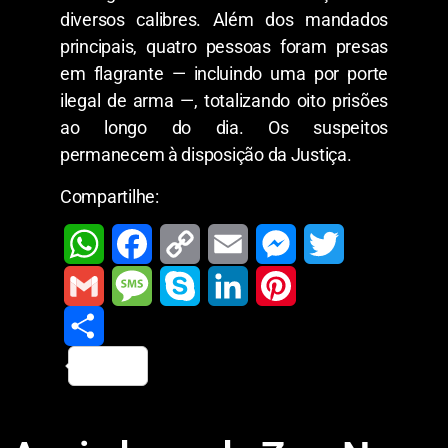
diversos calibres. Além dos mandados
principais, quatro pessoas foram presas
em flagrante — incluindo uma por porte
ilegal de arma —, totalizando oito prisões
ao longo do dia. Os suspeitos
permanecem à disposição da Justiça.
Compartilhe:
W
F
C
E
M
T
h
a
o
m
e
w
G
M
S
L
P
a
c
p
a
s
i
m
S
e
k
i
i
t
e
y
i
s
t
a
h
s
y
n
n
s
b
L
l
e
t
i
a
s
p
k
t