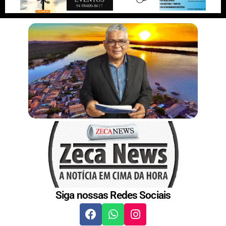
r
n
s
t
Siga nossas Redes Sociais