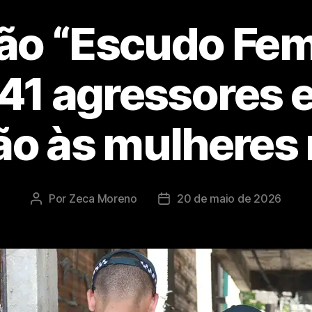
o “Escudo Femi
41 agressores e
ão às mulheres 
Por
Zeca Moreno
20 de maio de 2026