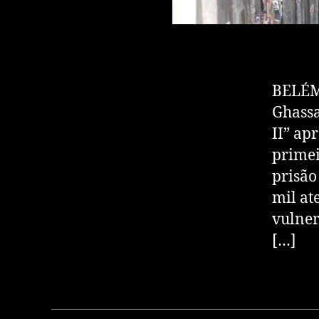
​BELÉM
Ghassa
II” ap
primei
prisão
mil at
vulner
[…]