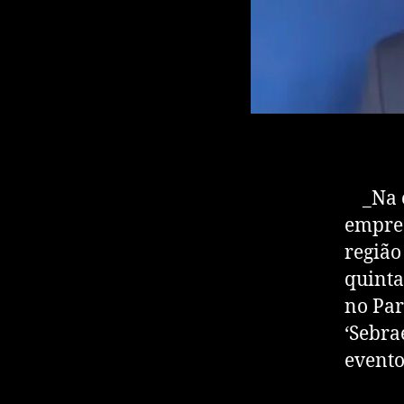
_Na oc
empree
região
quinta
no Par
‘Sebra
evento