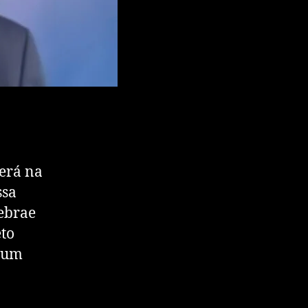
erá na
ssa
Sebrae
eto
m um