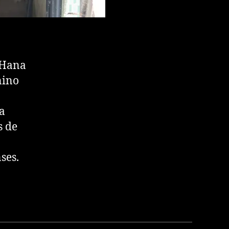
 Hana
nino
na
s de
ses.