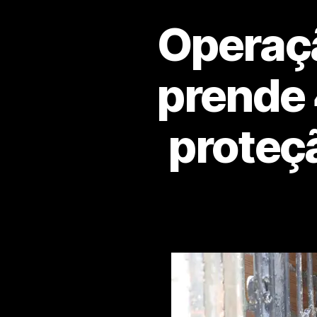
Operaçã
prende 
proteç