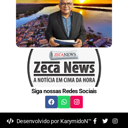
t
Siga nossas Redes Sociais
Desenvolvido por KarymidoN™