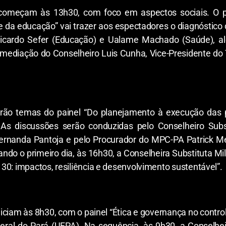
ecomeçam às 13h30, com foco em aspectos sociais. O pa
e da educação” vai trazer aos espectadores o diagnóstico 
Ricardo Sefer (Educação) e Ualame Machado (Saúde), a
 mediação do Conselheiro Luis Cunha, Vice-Presidente do
serão temas do painel “Do planejamento à execução das po
As discussões serão conduzidas pelo Conselheiro Subst
 Fernanda Pantoja e pelo Procurador do MPC-PA Patrick M
ndo o primeiro dia, às 16h30, a Conselheira Substituta Mi
30: impactos, resiliência e desenvolvimento sustentável”.
niciam às 8h30, com o painel “Ética e governança no controle
eral do Pará (UFPA). Na sequência, às 9h30, a Conselhe