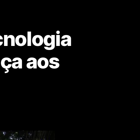
cnologia
nça aos