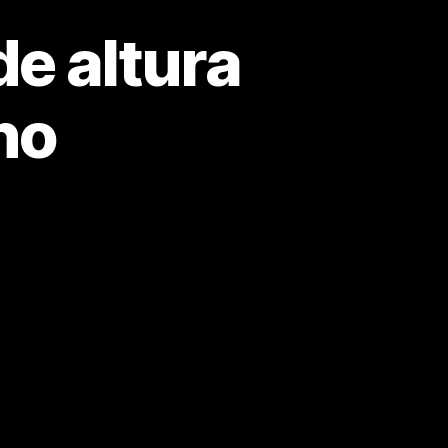
de altura
no