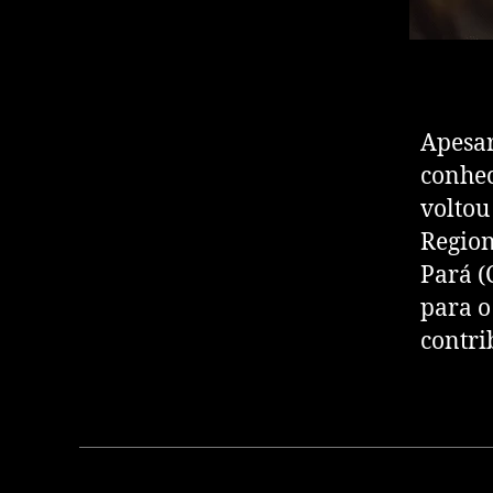
Apesar
conhec
voltou
Region
Pará (
para o
contri