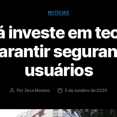
NOTÍCIAS
 investe em te
arantir segura
usuários
Por
Zeca Moreno
5 de outubro de 2020