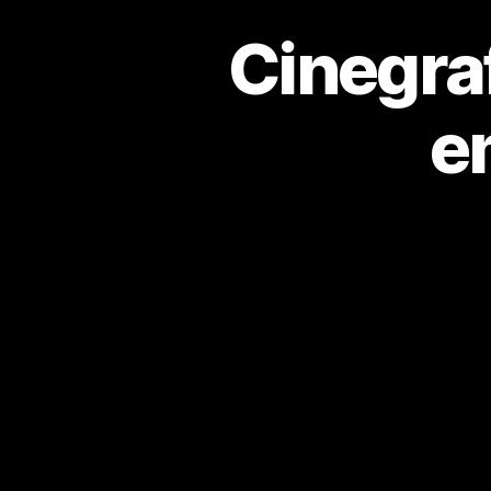
Cinegraf
e