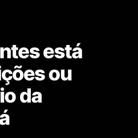
ntes está
rições ou
io da
rá