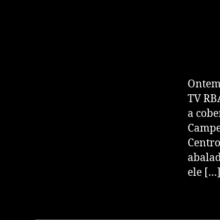
Ontem 
TV RBA
a cobe
Campeo
Centro
abalad
ele […