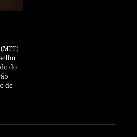
 (MPF)
nselho
ado do
ção
to de