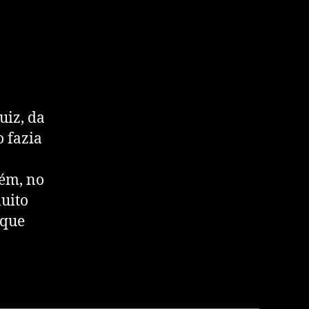
uiz, da
 fazia
ém, no
uito
 que