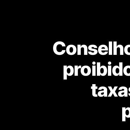
Conselho
proibido
taxa
p