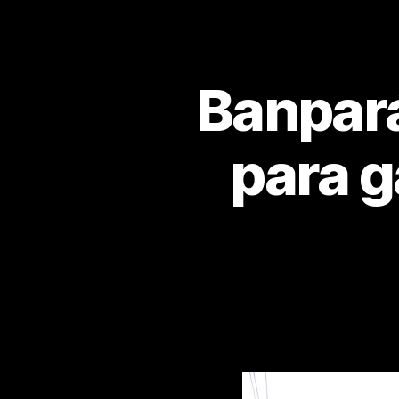
Banpará
para g