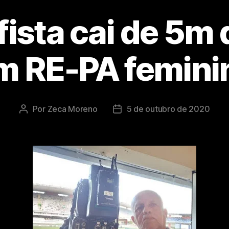
ista cai de 5m 
m RE-PA femini
Por
Zeca Moreno
5 de outubro de 2020