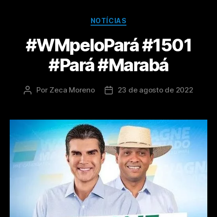
NOTÍCIAS
#WMpeloPará #1501
#Pará #Marabá
Por
Zeca Moreno
23 de agosto de 2022