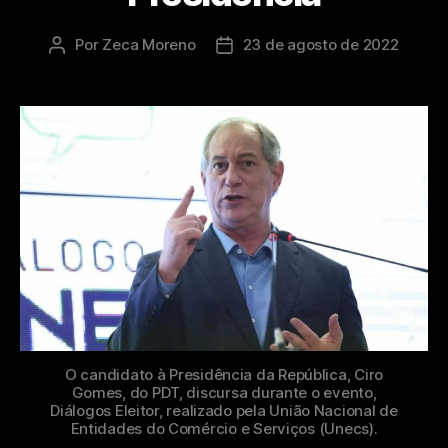
Por
Zeca Moreno
23 de agosto de 2022
O candidato à Presidência da República, Ciro
Gomes, do PDT, discursa durante o evento,
Diálogos Eleitor, realizado pela União Nacional de
Entidades do Comércio e Serviços (Unecs).