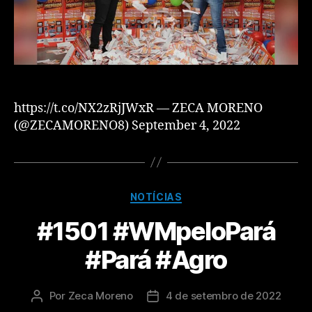
https://t.co/NX2zRjJWxR — ZECA MORENO
(@ZECAMORENO8) September 4, 2022
NOTÍCIAS
#1501 #WMpeloPará
#Pará #Agro
Por
Zeca Moreno
4 de setembro de 2022