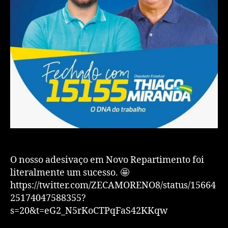
O nosso adesivaço em Novo Repartimento foi
literalmente um sucesso. 🤩
https://twitter.com/ZECAMORENO8/status/15664
25174047588355?
s=20&t=eG2_N5rKoCTPqFaS42KKqw