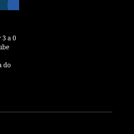
 3 a 0
ube
a do