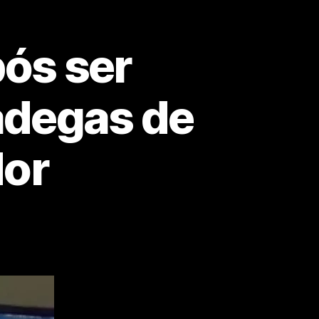
ós ser
ádegas de
dor