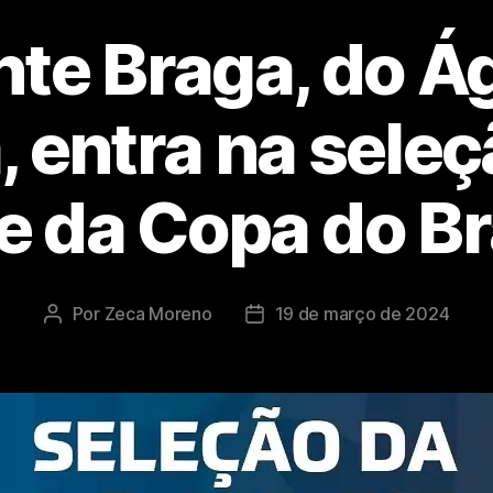
te Braga, do Á
 entra na seleç
e da Copa do Br
Por
Zeca Moreno
19 de março de 2024