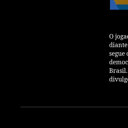
O joga
diante
segue 
democr
Brasil
divulg