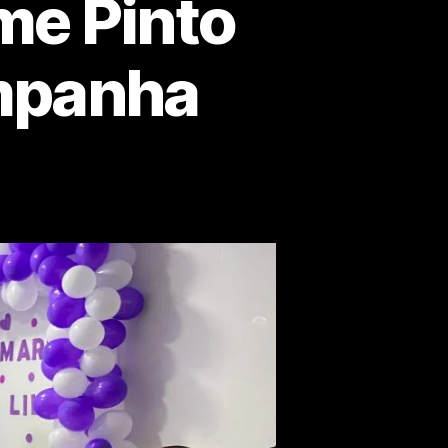
me Pinto
mpanha