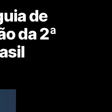
guia de
ão da 2ª
asil