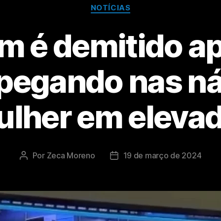
NOTÍCIAS
 é demitido ap
 pegando nas n
lher em eleva
Por
Zeca Moreno
19 de março de 2024