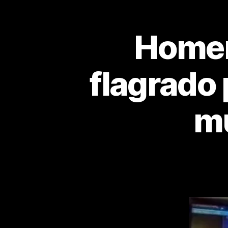
Homem
flagrado
mu