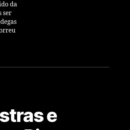
ido da
 ser
ádegas
correu
stras e