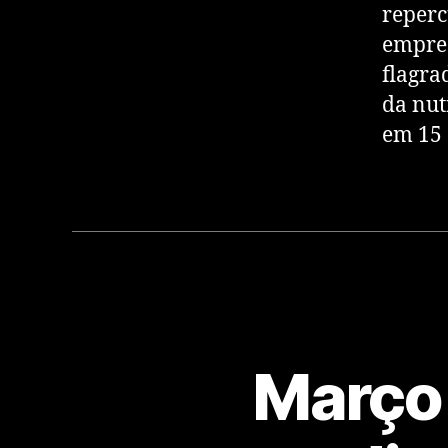
reperc
empres
flagra
da nut
em 15 
Março 