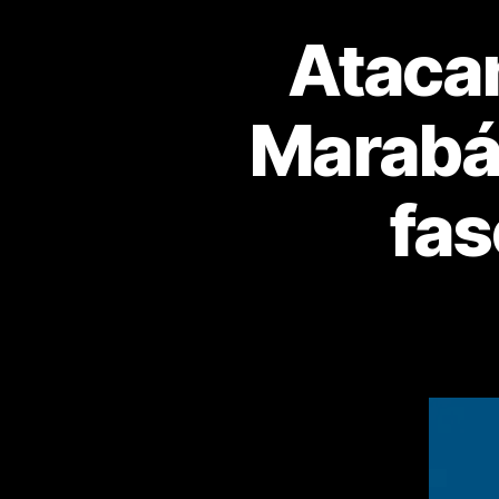
Atacan
Marabá,
fas