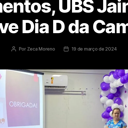
entos, UBS Jai
ve Dia D da Ca
Por
Zeca Moreno
19 de março de 2024