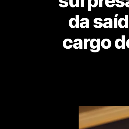
surpres
da saíd
cargo d