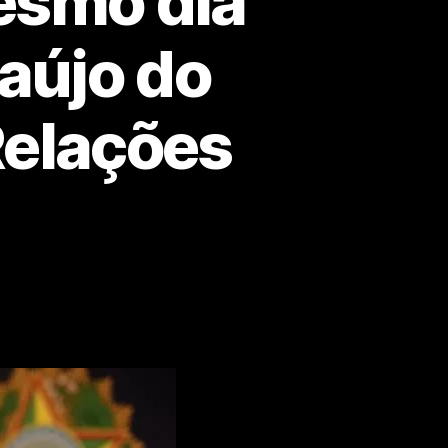
esmo dia
raújo do
Relações