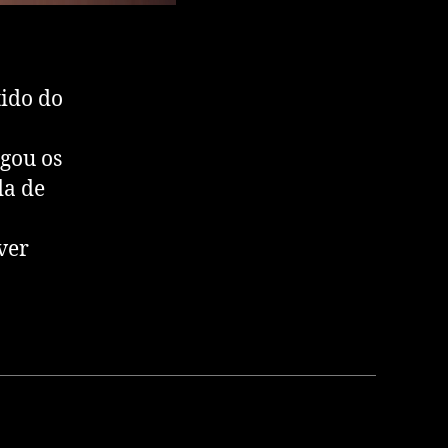
tido do
egou os
da de
ver