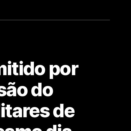
itido por
isão do
itares de