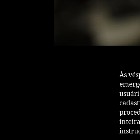
Às vés
emerge
usuári
cadast
proced
inteir
instru