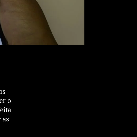
os
er o
eita
 as